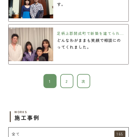
す。
足柄上郡開成町で新築を建てられた
K様の声
どんなわがままも笑顔で相談にの
ってくれました。
1
2
次
WORKS
施工事例
全て
165