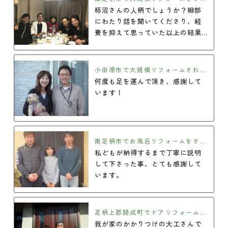
たO様の声
栢沼さんの人柄でしょうか？細部
にわたり話を聞いてくださり、経
費を抑えて思っていた以上の結果
を出してくれました。
小田原市で大規模リフォームされた
K様の声
何度も足を運んで頂き、感謝して
います！
南足柄市でお風呂リフォームをされ
たS様の声
私どもが納得するまで丁寧に説明
して下さった事、とても感謝して
います。
足柄上郡開成町でドアリフォームを
されたS様の声
我が家のかかりつけの大工さんで