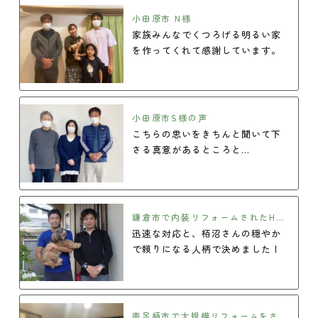
小田原市 N様
家族みんなでくつろげる明るい家
を作ってくれて感謝しています。
小田原市S様の声
こちらの思いをきちんと聞いて下
さる真意があるところと…
鎌倉市で内装リフォームされたH様
の声
迅速な対応と、栢沼さんの穏やか
で頼りになる人柄で決めました！
南足柄市で大規模リフォームをされ