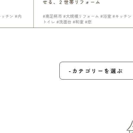
せる、２世帯リフォーム
ッチン
#内
#南足柄市
#大規模リフォーム
#浴室
#キッチン
#
トイレ
#洗面台
#和室
#窓
-カテゴリーを選ぶ