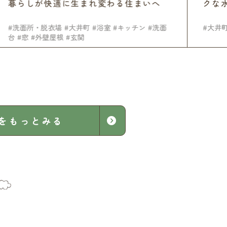
暮らしが快適に生まれ変わる住まいへ
クな水
#洗面所・脱衣場
#大井町
#浴室
#キッチン
#洗面
#大井町
台
#窓
#外壁屋根
#玄関
をもっとみる