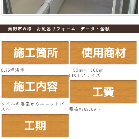
秦野市W様 お風呂リフォーム データ・金額
0.75坪浴室
1150㎜×1600㎜
LIXILアライズ
タイルの浴室からユニットバ
スへ
税抜¥769,091-