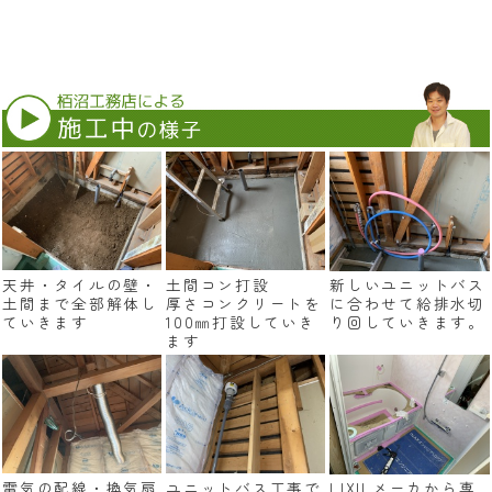
天井・タイルの壁・
土間コン打設
新しいユニットバス
土間まで全部解体し
厚さコンクリートを
に合わせて給排水切
ていきます
100㎜打設していき
り回していきます。
ます
電気の配線・換気扇
ユニットバス工事で
LIXILメーカから専