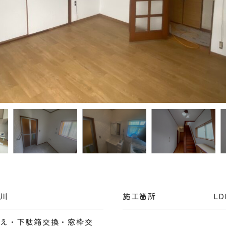
戸川
施工箇所
L
替え・下駄箱交換・窓枠交