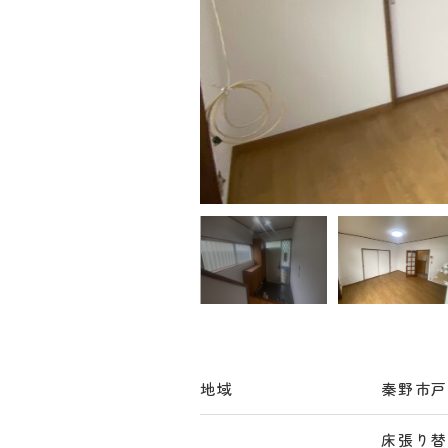
地域
秦野市
床張り